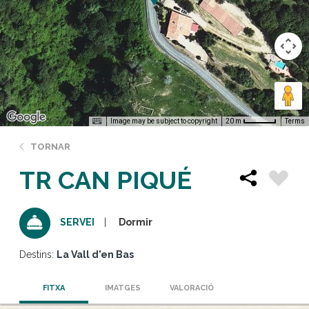
Image may be subject to copyright
Terms
20 m
TORNAR
TR CAN PIQUÉ
Dormir
SERVEI
Destins:
La Vall d'en Bas
FITXA
IMATGES
VALORACIÓ