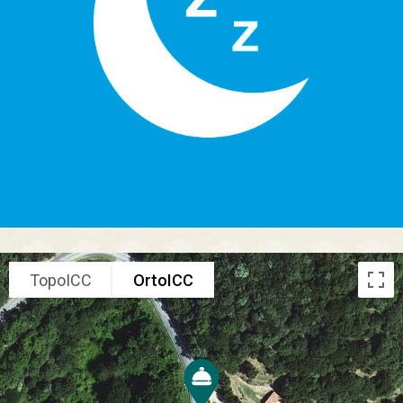
TopoICC
OrtoICC