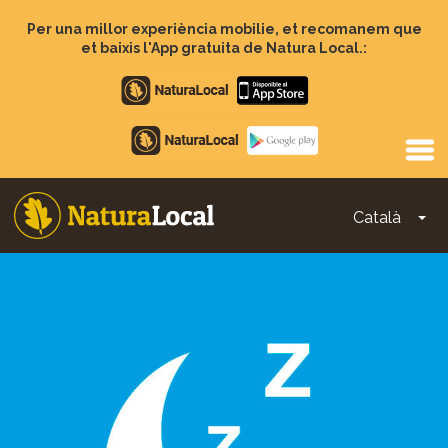
Vés
al
Per una millor experiència mobilie, et recomanem que
contingut
et baixis l'App gratuita de Natura Local.:
Apple
store
Google
Play
Català
To
Main
navigation