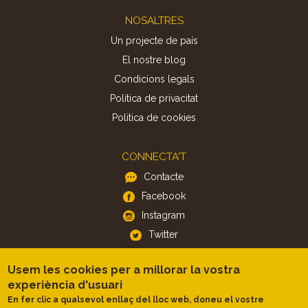
Footer
NOSALTRES
Un projecte de país
El nostre blog
Condicions legals
Política de privacitat
Politica de cookies
CONNECTA'T
Contacte
Facebook
Instagram
Twitter
Usem les cookies per a millorar la vostra
APP
experiència d'usuari
iOS
En fer clic a qualsevol enllaç del lloc web, doneu el vostre