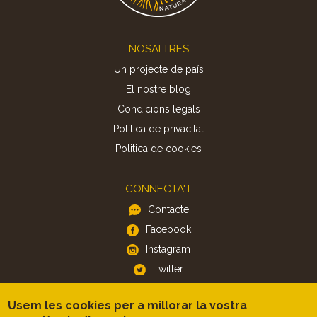
Footer
NOSALTRES
Un projecte de país
El nostre blog
Condicions legals
Política de privacitat
Politica de cookies
CONNECTA'T
Contacte
Facebook
Instagram
Twitter
Usem les cookies per a millorar la vostra
APP