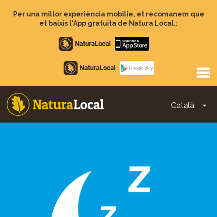
Vés
al
Per una millor experiència mobilie, et recomanem que
contingut
et baixis l'App gratuita de Natura Local.:
Apple
store
Google
Play
Català
To
Main
navigation