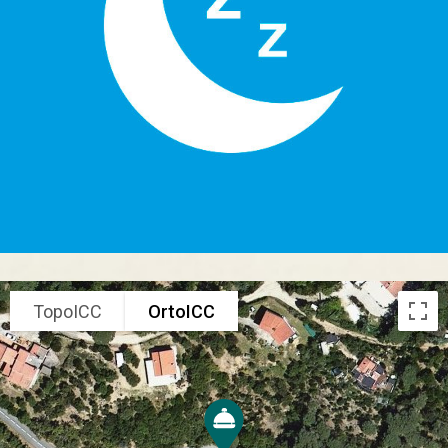
TopoICC
OrtoICC