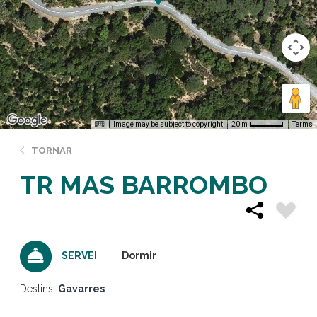
Image may be subject to copyright
Terms
20 m
TORNAR
TR MAS BARROMBO
Dormir
SERVEI
Destins:
Gavarres