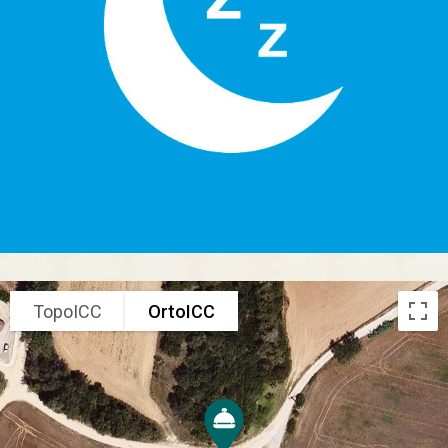
TopoICC
OrtoICC