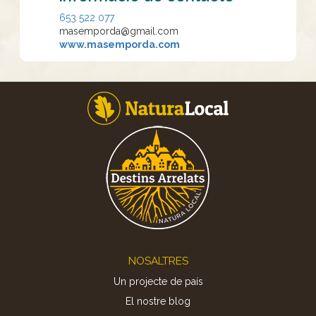
653 522 077
masemporda@gmail.com
www.masemporda.com
Footer
NOSALTRES
Un projecte de país
El nostre blog