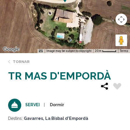
Image may be subject to copyright
Terms
20 m
TORNAR
TR MAS D'EMPORDÀ
Dormir
SERVEI
Destins:
Gavarres
La Bisbal d'Empordà