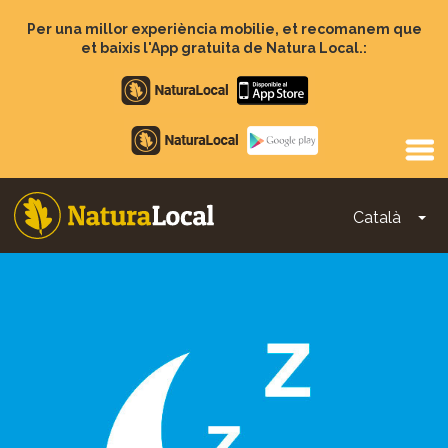
Vés
al
Per una millor experiència mobilie, et recomanem que
contingut
et baixis l'App gratuita de Natura Local.:
Apple
store
Google
Play
Català
To
Main
navigation