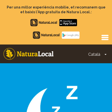
Vés
al
Per una millor experiència mobilie, et recomanem que
contingut
et baixis l'App gratuita de Natura Local.:
Apple
store
Google
Play
Català
To
Main
navigation