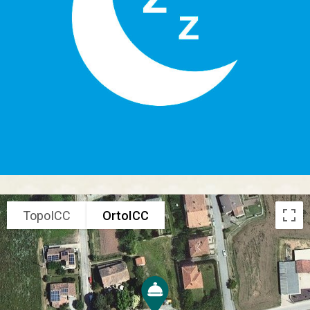
TopoICC
OrtoICC