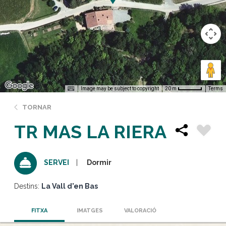
Image may be subject to copyright
Terms
20 m
TORNAR
TR MAS LA RIERA
Dormir
SERVEI
Destins:
La Vall d'en Bas
FITXA
IMATGES
VALORACIÓ