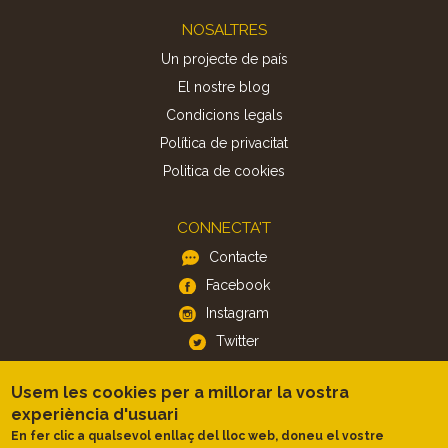
Footer
NOSALTRES
Un projecte de país
El nostre blog
Condicions legals
Política de privacitat
Politica de cookies
CONNECTA'T
Contacte
Facebook
Instagram
Twitter
Usem les cookies per a millorar la vostra
APP
experiència d'usuari
iOS
En fer clic a qualsevol enllaç del lloc web, doneu el vostre