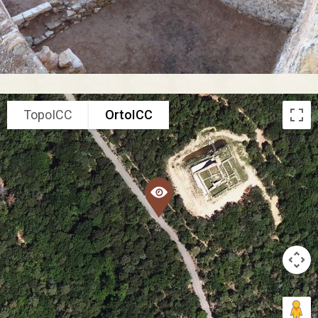
TopoICC
OrtoICC