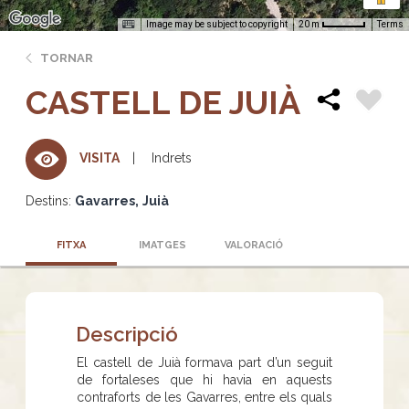
Image may be subject to copyright
Terms
20 m
TORNAR
CASTELL DE JUIÀ
Indrets
VISITA
Destins:
Gavarres
Juià
FITXA
IMATGES
VALORACIÓ
Descripció
El castell de Juià formava part d’un seguit
de fortaleses que hi havia en aquests
contraforts de les Gavarres, entre els quals