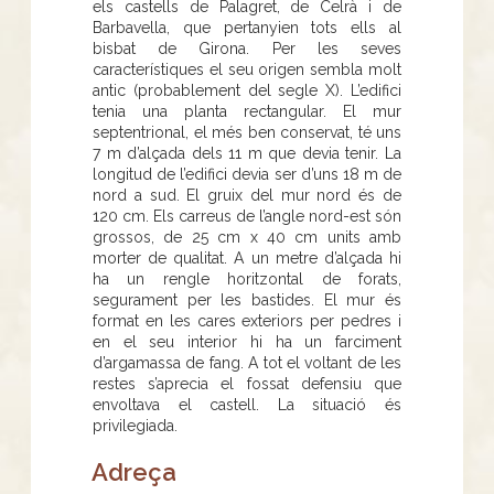
els castells de Palagret, de Celrà i de
Barbavella, que pertanyien tots ells al
bisbat de Girona. Per les seves
característiques el seu origen sembla molt
antic (probablement del segle X). L’edifici
tenia una planta rectangular. El mur
septentrional, el més ben conservat, té uns
7 m d’alçada dels 11 m que devia tenir. La
longitud de l’edifici devia ser d’uns 18 m de
nord a sud. El gruix del mur nord és de
120 cm. Els carreus de l’angle nord-est són
grossos, de 25 cm x 40 cm units amb
morter de qualitat. A un metre d’alçada hi
ha un rengle horitzontal de forats,
segurament per les bastides. El mur és
format en les cares exteriors per pedres i
en el seu interior hi ha un farciment
d’argamassa de fang. A tot el voltant de les
restes s’aprecia el fossat defensiu que
envoltava el castell. La situació és
privilegiada.
Adreça