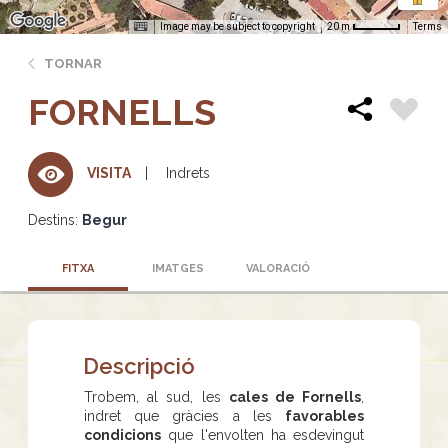
Image may be subject to copyright
Terms
20 m
TORNAR
FORNELLS
Indrets
VISITA
Destins:
Begur
FITXA
IMATGES
VALORACIÓ
Descripció
Trobem, al sud, les
cales de Fornells
,
indret que gràcies a les
favorables
condicions
que l'envolten ha esdevingut