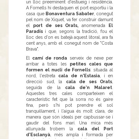
un lloc preeminent d'estiueig i residència.
A Fornells hi destaquen el port esportiu i la
casa que
Bonaventura Sabater
, conegut
pel nom de Xiquet, va fer construir damunt
el
port de ses Orats,
anomenada
El
Paradís
i que, segons la tradició, fou el
lloc des d'on es batejà aquest litoral, ara fa
cent anys, amb el conegut nom de "Costa
Brava".
El
camí de ronda
serveix de nexe per
arribar a totes les
petites cales que
formen el nucli de Fornells
: situada al
nord, l'estreta
cala de n'Estasia
, i en
direcció sud, la
cala de ses Orats
,
seguida de la
cala de'n Malaret
.
Aquestes tres cales comparteixen el
característic fet que la sorra no és gaire
fina, però s'hi pot prendre el sol
tranquil·lament, i l'aigua és molt clara, de
manera que són ideals per capbussar-se i
gaudir del fons marí. Una mica més
allunyada trobem la
cala del Port
d'Esclanyà
, més ampla i formada per