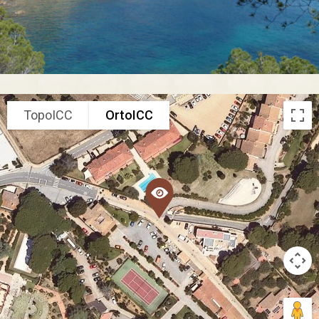
TopoICC
OrtoICC