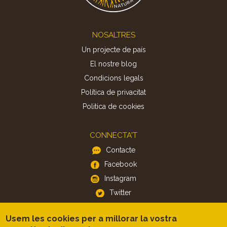
Footer
NOSALTRES
Un projecte de país
El nostre blog
Condicions legals
Política de privacitat
Politica de cookies
CONNECTA'T
Contacte
Facebook
Instagram
Twitter
Usem les cookies per a millorar la vostra
APP