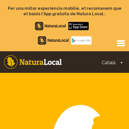
Vés
al
Per una millor experiència mobilie, et recomanem que
contingut
et baixis l'App gratuita de Natura Local.:
Apple
store
Google
Play
Català
To
Main
navigation