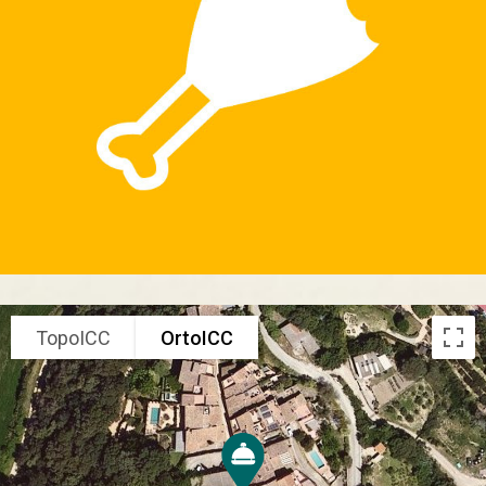
TopoICC
OrtoICC