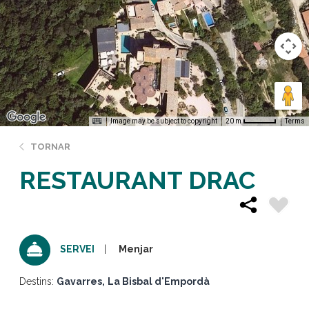
Image may be subject to copyright
Terms
20 m
TORNAR
RESTAURANT DRAC
Menjar
SERVEI
Destins:
Gavarres
La Bisbal d'Empordà