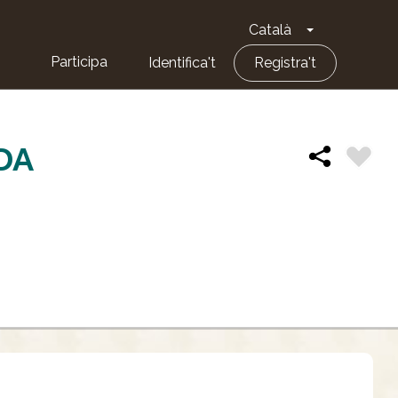
Català
Toggle Dropd
Participa
Identifica't
Registra't
DA