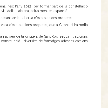
mena, neix l'any 2012 per formar part de la constel·lació
ia làctia" catalana, actualment en expansió.
rtesana amb llet crua d'explotacions properes.
e vaca d’explotacions properes, que a Girona hi ha molta
a i al peu de la cinglera de Sant Roc, seguim tradicions
a constel·lació i diversitat de formatges artesans catalans