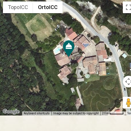
TopoICC
OrtoICC
Keyboard shortcuts
Image may be subject to copyright
Te
20 m