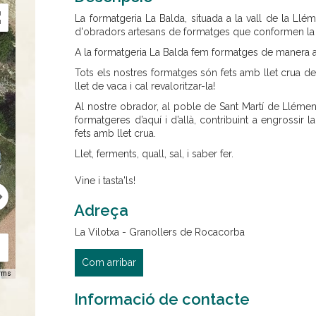
La formatgeria La Balda, situada a la vall de la Llé
d'obradors artesans de formatges que conformen la "v
A la formatgeria La Balda fem formatges de manera a
Tots els nostres formatges són fets amb llet crua d
llet de vaca i cal revaloritzar-la!
Al nostre obrador, al poble de Sant Martí de Llémen
formatgeres d’aquí i d’allà, contribuint a engrossir l
fets amb llet crua.
Llet, ferments, quall, sal, i saber fer.
Vine i tasta'ls!
Adreça
La Vilotxa - Granollers de Rocacorba
Com arribar
rms
Informació de contacte