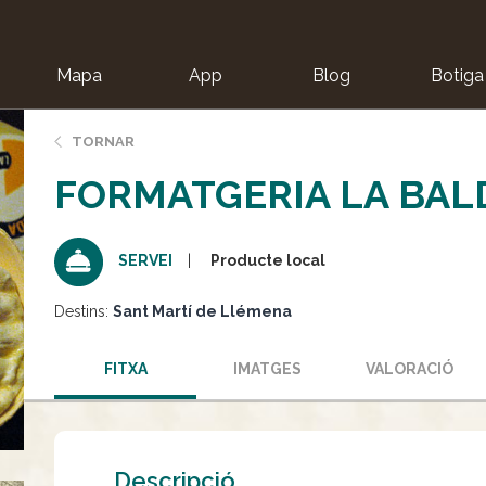
Mapa
App
Blog
Botiga
ion
TORNAR
FORMATGERIA LA BAL
Producte local
SERVEI
Destins:
Sant Martí de Llémena
FITXA
IMATGES
VALORACIÓ
Descripció