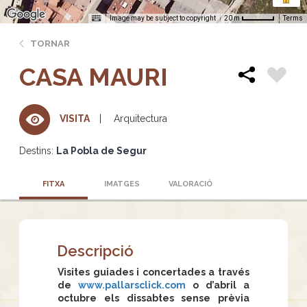
Image may be subject to copyright
Terms
20 m
TORNAR
CASA MAURI
Arquitectura
VISITA
Destins:
La Pobla de Segur
FITXA
IMATGES
VALORACIÓ
Descripció
Visites guiades i concertades a través
de
www.pallarsclick.com
o d’abril a
octubre els dissabtes sense prèvia