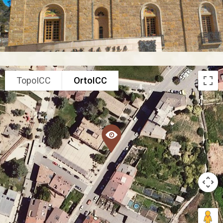
TopoICC
OrtoICC