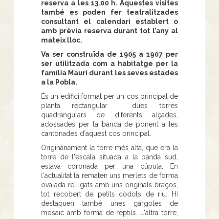
reserva a les 13.00 h. Aquestes visites
també es poden fer teatralitzades
consultant el calendari establert o
amb prèvia reserva durant tot l’any al
mateix lloc.
Va ser construïda de 1905 a 1907 per
ser utilitzada com a habitatge per la
família Mauri durant les seves estades
a la Pobla.
És un edifici format per un cos principal de
planta rectangular i dues torres
quadrangulars de diferents alçades,
adossades per la banda de ponent a les
cantonades d'aquest cos principal.
Originàriament la torre més alta, que era la
torre de l'escala situada a la banda sud,
estava coronada per una cúpula. En
l'actualitat la rematen uns merlets de forma
ovalada relligats amb uns originals braços,
tot recobert de petits còdols de riu. Hi
destaquen també unes gàrgoles de
mosaic amb forma de rèptils. L'altra torre,