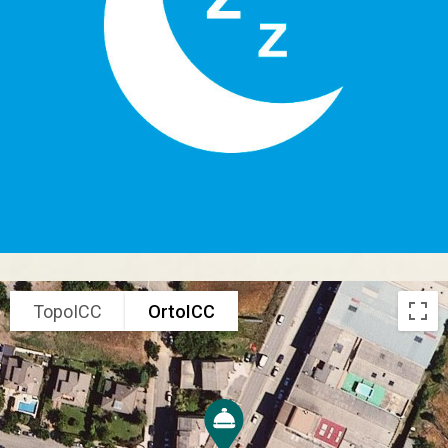
TopoICC
OrtoICC