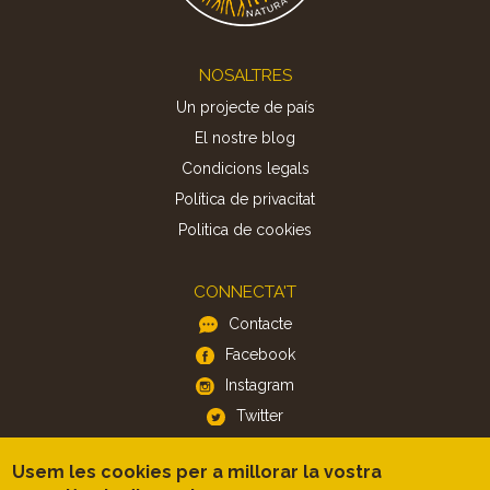
Footer
NOSALTRES
Un projecte de país
El nostre blog
Condicions legals
Política de privacitat
Politica de cookies
CONNECTA'T
Contacte
Facebook
Instagram
Twitter
Usem les cookies per a millorar la vostra
APP