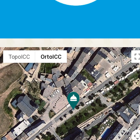
TopoICC
OrtoICC