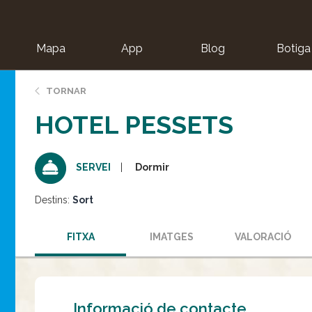
Mapa
App
Blog
Botiga
ion
TORNAR
HOTEL PESSETS
Dormir
SERVEI
Destins:
Sort
FITXA
IMATGES
VALORACIÓ
Informació de contacte