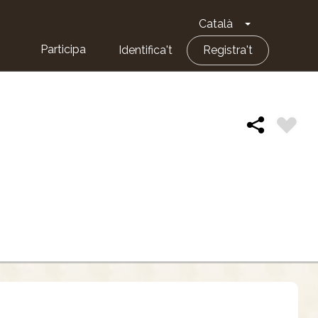
Català
Toggle Dropd
Participa
Identifica't
Registra't