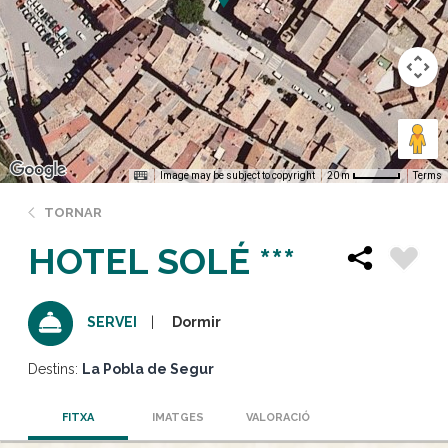
Image may be subject to copyright
Terms
20 m
TORNAR
HOTEL SOLÉ ***
Dormir
SERVEI
Destins:
La Pobla de Segur
FITXA
IMATGES
VALORACIÓ