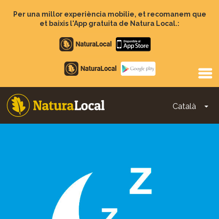
Vés
al
Per una millor experiència mobilie, et recomanem que
contingut
et baixis l'App gratuita de Natura Local.:
Apple
store
Google
Play
Català
To
Main
navigation