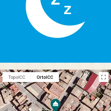
TopoICC
OrtoICC