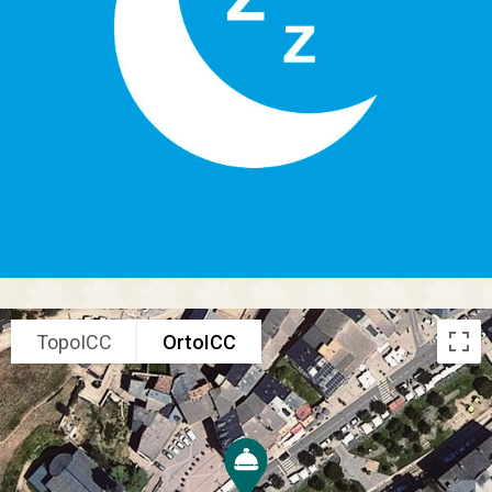
TopoICC
OrtoICC