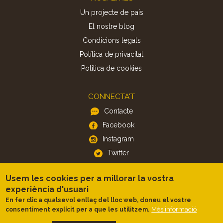
Un projecte de país
El nostre blog
Condicions legals
Política de privacitat
Politica de cookies
CONNECTA'T
Contacte
Facebook
Instagram
Twitter
Usem les cookies per a millorar la vostra
APP
experiència d'usuari
iOS
En fer clic a qualsevol enllaç del lloc web, doneu el vostre
Android
Més informació
consentiment explícit per a que les utilitzem.