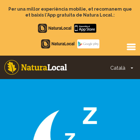
Vés
al
Per una millor experiència mobilie, et recomanem que
contingut
et baixis l'App gratuita de Natura Local.:
Apple
store
Google
Play
Català
To
Main
navigation