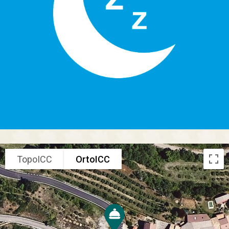
TopoICC
OrtoICC