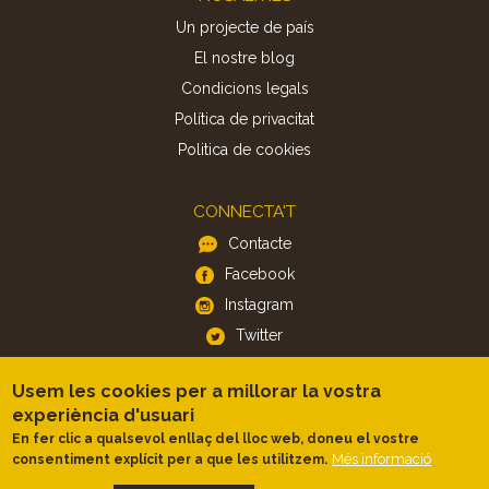
Un projecte de país
El nostre blog
Condicions legals
Política de privacitat
Politica de cookies
CONNECTA'T
Contacte
Facebook
Instagram
Twitter
Usem les cookies per a millorar la vostra
APP
experiència d'usuari
iOS
En fer clic a qualsevol enllaç del lloc web, doneu el vostre
Android
Més informació
consentiment explícit per a que les utilitzem.