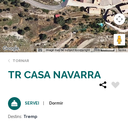
Image may be subject to copyright
Terms
20 m
TORNAR
TR CASA NAVARRA
Dormir
SERVEI
Destins:
Tremp