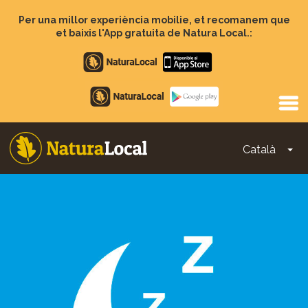
Vés
al
Per una millor experiència mobilie, et recomanem que
contingut
et baixis l'App gratuita de Natura Local.:
Apple
store
Google
Play
Català
To
Main
navigation