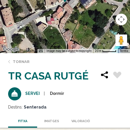
Image may be subject to copyright
Terms
20 m
TORNAR
TR CASA RUTGÉ
Dormir
SERVEI
Destins:
Senterada
FITXA
IMATGES
VALORACIÓ