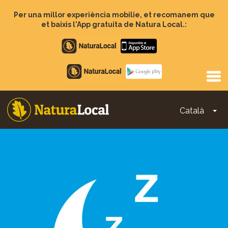
Vés
al
Per una millor experiència mobilie, et recomanem que
contingut
et baixis l'App gratuita de Natura Local.:
Apple
store
Google
Play
Català
To
Main
navigation