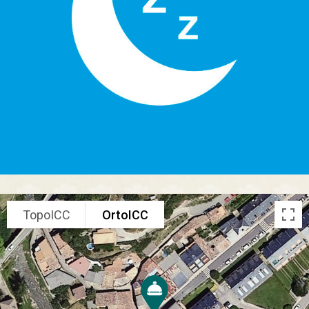
TopoICC
OrtoICC