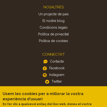
Footer
NOSALTRES
Un projecte de país
El nostre blog
Condicions legals
Política de privacitat
Politica de cookies
CONNECTA'T
Contacte
Facebook
Instagram
Twitter
Usem les cookies per a millorar la vostra
APP
experiència d'usuari
iOS
En fer clic a qualsevol enllaç del lloc web, doneu el vostre