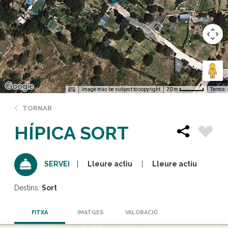
Image may be subject to copyright
Terms
20 m
TORNAR
HÍPICA SORT
Lleure actiu
Lleure actiu
SERVEI
Destins:
Sort
FITXA
IMATGES
VALORACIÓ