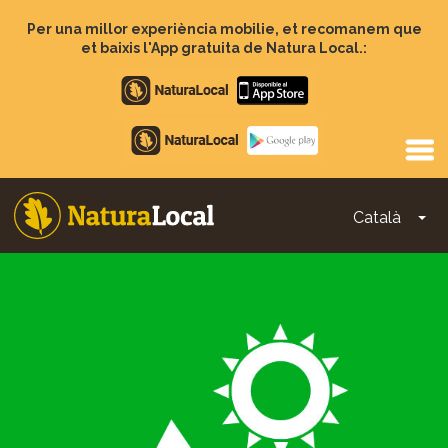
Vés
al
Per una millor experiència mobilie, et recomanem que
contingut
et baixis l'App gratuita de Natura Local.:
Apple
store
Google
Play
Català
To
Main
navigation