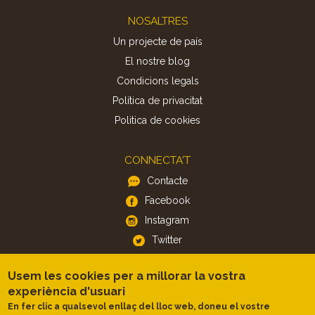
Footer
NOSALTRES
Un projecte de país
El nostre blog
Condicions legals
Política de privacitat
Politica de cookies
CONNECTA'T
Contacte
Facebook
Instagram
Twitter
Usem les cookies per a millorar la vostra
APP
experiència d'usuari
iOS
En fer clic a qualsevol enllaç del lloc web, doneu el vostre