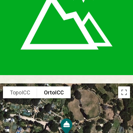
TopoICC
OrtoICC