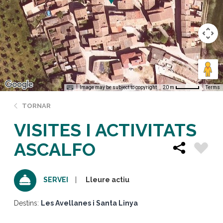
Image may be subject to copyright
Terms
20 m
TORNAR
VISITES I ACTIVITATS
ASCALFO
Lleure actiu
SERVEI
Destins:
Les Avellanes i Santa Linya