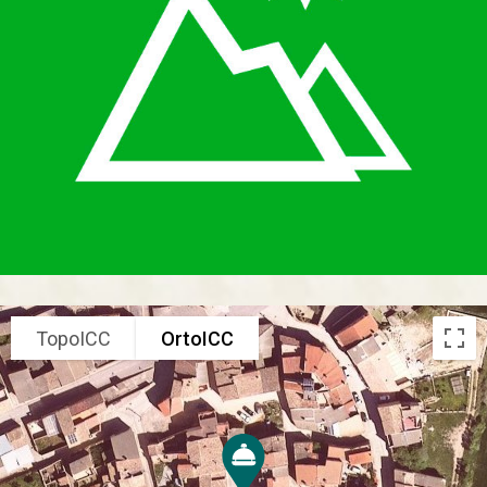
TopoICC
OrtoICC