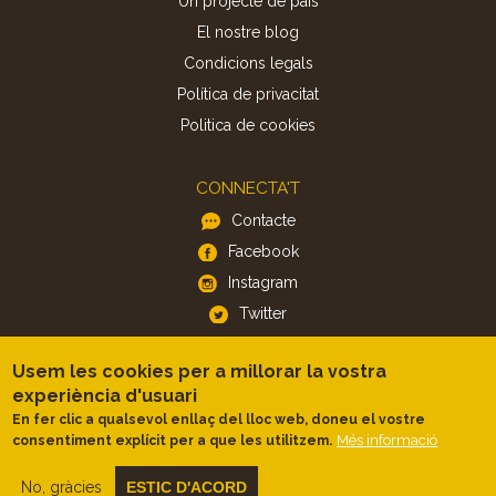
Un projecte de país
El nostre blog
Condicions legals
Política de privacitat
Politica de cookies
CONNECTA'T
Contacte
Facebook
Instagram
Twitter
Usem les cookies per a millorar la vostra
APP
experiència d'usuari
iOS
En fer clic a qualsevol enllaç del lloc web, doneu el vostre
Android
Més informació
consentiment explícit per a que les utilitzem.
No, gràcies
ESTIC D'ACORD