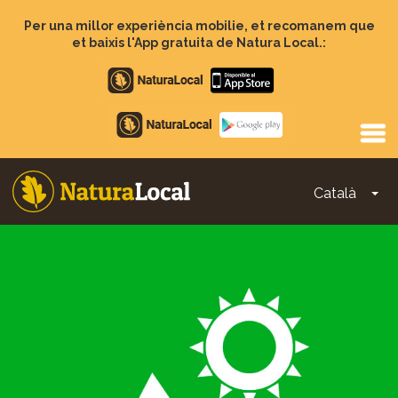
Vés
al
Per una millor experiència mobilie, et recomanem que
contingut
et baixis l'App gratuita de Natura Local.:
Apple
store
Google
Play
Català
To
Main
navigation