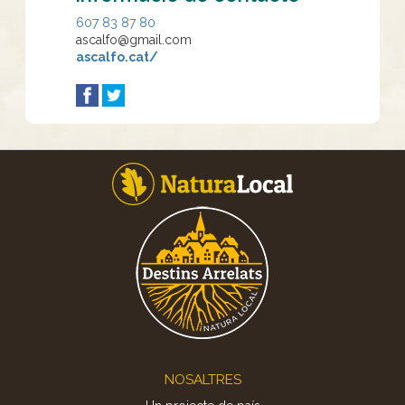
607 83 87 80
ascalfo@gmail.com
ascalfo.cat/
Footer
NOSALTRES