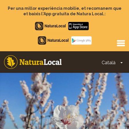
Vés
al
Per una millor experiència mobilie, et recomanem que
contingut
et baixis l'App gratuita de Natura Local.:
Apple
store
Google
Play
Català
To
Main
navigation