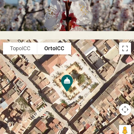
TopoICC
OrtoICC