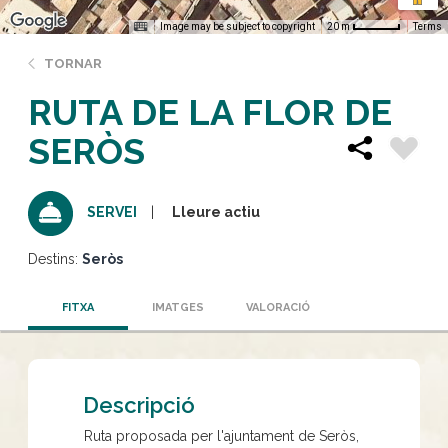
Image may be subject to copyright
Terms
20 m
TORNAR
RUTA DE LA FLOR DE
SERÒS
Lleure actiu
SERVEI
Destins:
Seròs
FITXA
IMATGES
VALORACIÓ
Descripció
Ruta proposada per l'ajuntament de Seròs,