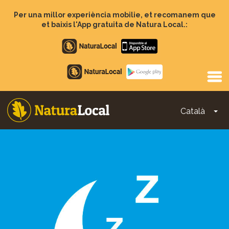
Vés
al
Per una millor experiència mobilie, et recomanem que
contingut
et baixis l'App gratuita de Natura Local.:
Apple
store
Google
Play
Català
To
Main
navigation