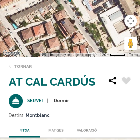
Image may be subject to copyright
Terms
20 m
TORNAR
AT CAL CARDÚS
Dormir
SERVEI
Destins:
Montblanc
FITXA
IMATGES
VALORACIÓ