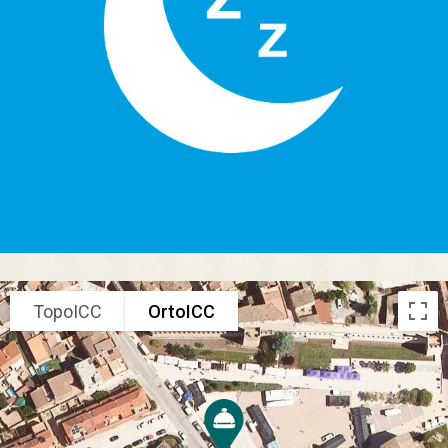
TopoICC
OrtoICC