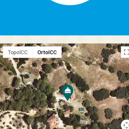
TopoICC
OrtoICC