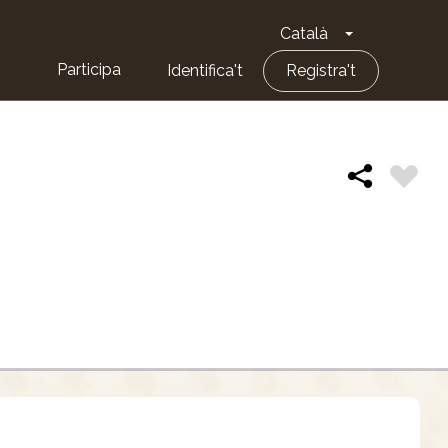
Català
Toggle Dropd
Participa
Identifica't
Registra't