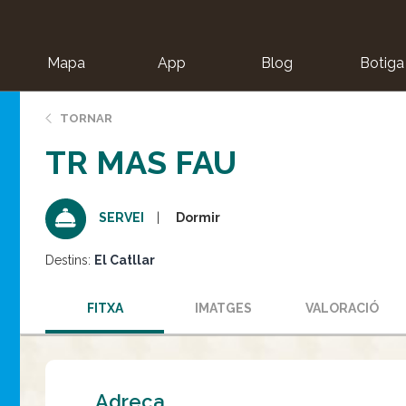
Mapa
App
Blog
Botiga
ion
TORNAR
TR MAS FAU
Dormir
SERVEI
Destins:
El Catllar
FITXA
IMATGES
VALORACIÓ
Adreça