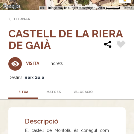
Image may be subject to copyright
Terms
20 m
TORNAR
CASTELL DE LA RIERA
DE GAIÀ
Indrets
VISITA
Destins:
Baix Gaià
FITXA
IMATGES
VALORACIÓ
Descripció
El castell de Montoliu és conegut com