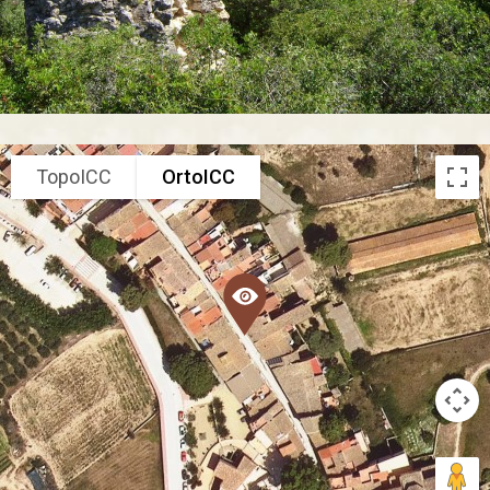
TopoICC
OrtoICC