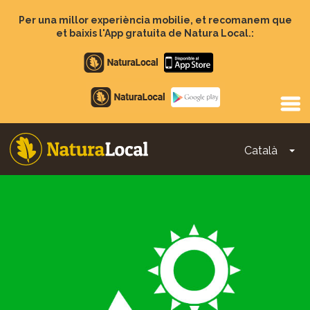
Vés
al
Per una millor experiència mobilie, et recomanem que
contingut
et baixis l'App gratuita de Natura Local.:
Apple
store
Google
Play
Català
To
Main
navigation