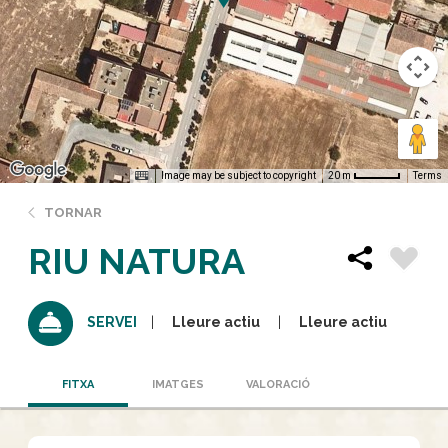
Image may be subject to copyright
Terms
20 m
TORNAR
RIU NATURA
Lleure actiu
Lleure actiu
SERVEI
FITXA
IMATGES
VALORACIÓ