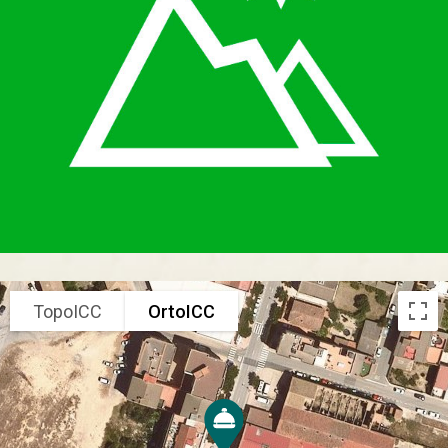
TopoICC
OrtoICC