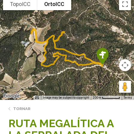
TopoICC
OrtoICC
Image may be subject to copyright
Terms
200 m
TORNAR
RUTA MEGALÍTICA A