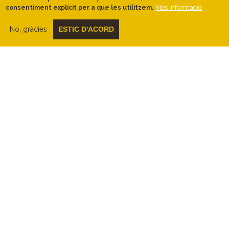
Més informació
consentiment explícit per a que les utilitzem.
No, gràcies
ESTIC D'ACORD
Descripció
Roques i racons màgics.
Passem per camins enfonsats al sauló,
per racons ombrívols i frescals i per
racons màgics que van ser habitats fa
milers d’anys.
En alguns racons tindrem
la sensació que el temps s’atura, serà el
moment per poder contemplar, sense
pressa, el bosc que ens envolta avui i que
va envoltar els nostres avantpassats en un
temps llunyà.
El bosc ens ofereix abric i ens guia a través
d’aquest recorregut ple de roques i
racons. Gairebé al final,
el camí es
destapa i ofereix magnífiques vistes
del litoral maresmenc.
El paisatge és un mosaic multicolor on els