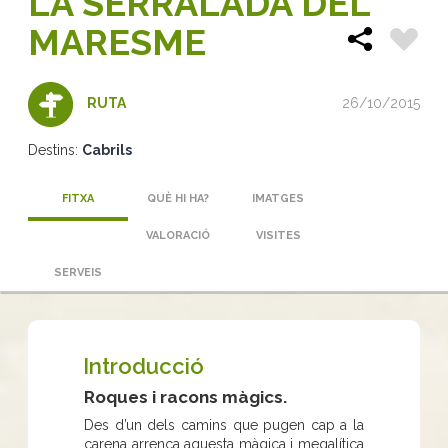
LA SERRALADA DEL
MARESME
26/10/2015
RUTA
Destins:
Cabrils
FITXA
QUÈ HI HA?
IMATGES
VALORACIÓ
VISITES
SERVEIS
Introducció
Roques i racons màgics.
Des d’un dels camins que pugen cap a la
carena arrenca aquesta màgica i megalítica