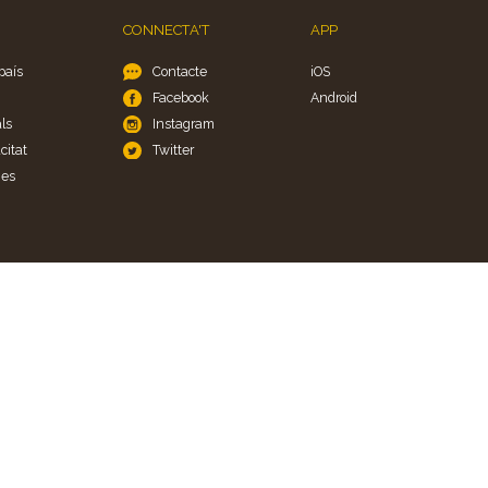
CONNECTA'T
APP
país
Contacte
iOS
Facebook
Android
ls
Instagram
citat
Twitter
ies