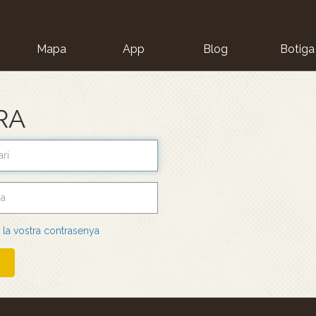
Mapa
App
Blog
Botiga
ion
RA
u la vostra contrasenya