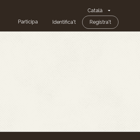
Català
Toggle Dropd
Participa
Identifica't
Registra't