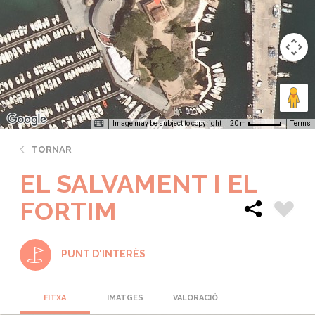
Image may be subject to copyright
Terms
20 m
TORNAR
EL SALVAMENT I EL
FORTIM
PUNT D'INTERÈS
FITXA
IMATGES
VALORACIÓ