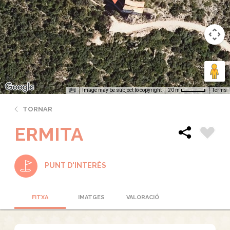
Image may be subject to copyright
Terms
20 m
TORNAR
ERMITA
PUNT D'INTERÈS
FITXA
IMATGES
VALORACIÓ