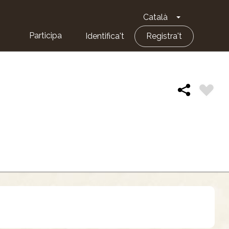
Català
Toggle Dropd
Participa
Identifica't
Registra't