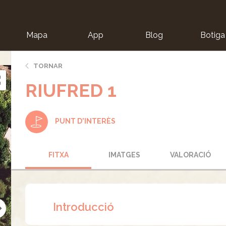
Mapa
App
Blog
Botiga
ion
TORNAR
RIUFRED 1
PUNT D'INTERÈS
FITXA
IMATGES
VALORACIÓ
Introducció