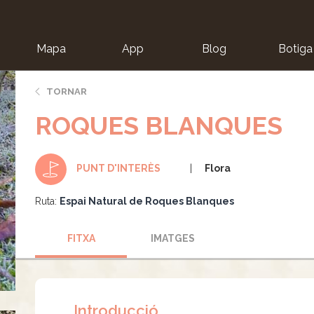
Mapa
App
Blog
Botiga
ion
TORNAR
ROQUES BLANQUES
Flora
PUNT D'INTERÈS
Ruta:
Espai Natural de Roques Blanques
FITXA
IMATGES
Introducció