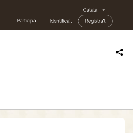
Català
Toggle Dropd
Participa
Identifica't
Registra't