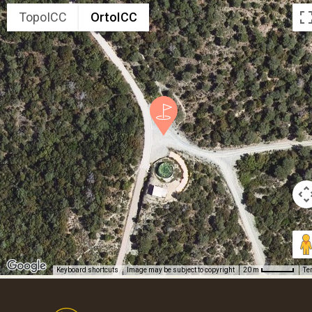
TopoICC
OrtoICC
Keyboard shortcuts
Image may be subject to copyright
Te
20 m
Footer