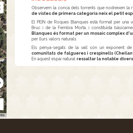
Observem la conca dels torrents que nodreixen la ri
de vistes de primera categoria neix el petit es
El PEIN de Roques Blanques està format per una va
Bruc i de la Fembra Morta, i constituïda bàsicame
Blanques és format per un mosaic complex d'u
per llurs valors naturals.
Els penya-segats de la vall són un exponent de l
comunitats de falgueres i crespinells (Cheil
En aquest espai natural
ressaltar la notable divers
rms