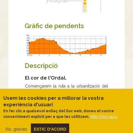
Paisatgístic
Gràfic de pendents
Descripció
El cor de l'Ordal.
Començarem la ruta a la urbanització del
Lledoner.
Usem les cookies per a millorar la vostra
Ens enfilarem primer fins al
coll de la
experiència d'usuari
Creu de l'Ordal
per continuar pujant fins
En fer clic a qualsevol enllaç del lloc web, doneu el vostre
a la serra de les Planes. Ens dirigirem
Més informació
consentiment explícit per a que les utilitzem.
llavors cap al
coll d'Esteles, pel
capdamunt de la serra de les Planes,
de formació càrstica, amb codines, avencs
No, gràcies
ESTIC D'ACORD