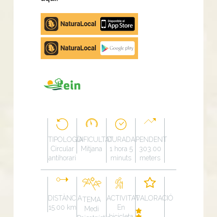
Apple
store
Google
Play
TIPOLOGÍA
DIFICULTAT
DURADA
PENDENT
Circular
Mitjana
1 hora 5
303.00
antihorari
minuts
meters
DISTÀNCIA
ACTIVITAT
VALORACIÓ
TEMA
15.00 km
En
Medi
bicicleta