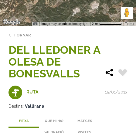
Image may be subject to copyright
Terms
2 km
TORNAR
DEL LLEDONER A
OLESA DE
BONESVALLS
15/01/2013
RUTA
Destins:
Vallirana
FITXA
QUÈ HI HA?
IMATGES
VALORACIÓ
VISITES