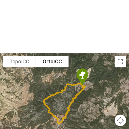
TopoICC
OrtoICC