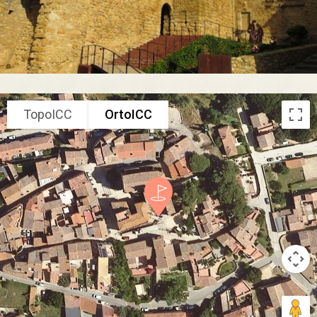
TopoICC
OrtoICC