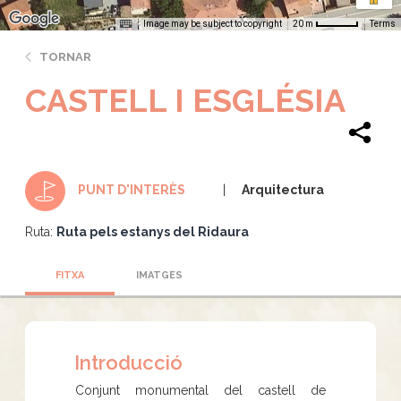
Image may be subject to copyright
Terms
20 m
TORNAR
CASTELL I ESGLÉSIA
Arquitectura
PUNT D'INTERÈS
Ruta:
Ruta pels estanys del Ridaura
FITXA
IMATGES
Introducció
Conjunt monumental del castell de