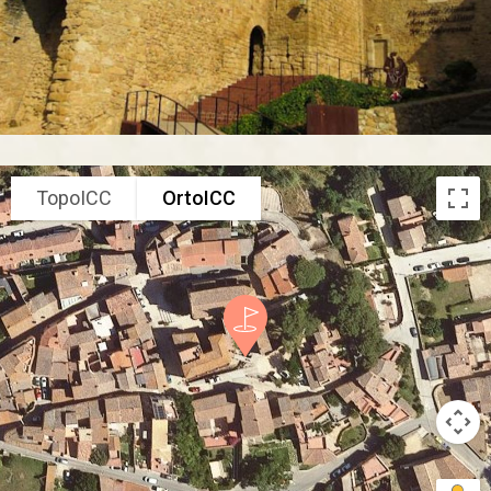
TopoICC
OrtoICC