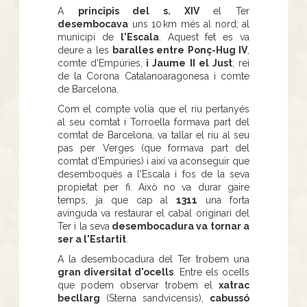
A
principis del s. XIV
el Ter
desembocava
uns 10 km més al nord; al
municipi de
l'Escala
. Aquest fet es va
deure a les
baralles entre Ponç-Hug IV
,
comte d'Empúries,
i Jaume II el Just
; rei
de la Corona Catalanoaragonesa i comte
de Barcelona.
Com el compte volia que el riu pertanyés
al seu comtat i Torroella formava part del
comtat de Barcelona, va tallar el riu al seu
pas per Verges (que formava part del
comtat d'Empúries) i així va aconseguir que
desemboqués a l'Escala i fos de la seva
propietat per fi. Això no va durar gaire
temps, ja que cap al
1311
una forta
avinguda va restaurar el cabal originari del
Ter i la seva
desembocadura va tornar a
ser a l'Estartit
.
A la desembocadura del Ter trobem una
gran diversitat d'ocells
. Entre els ocells
que podem observar trobem el
xatrac
becllarg
(Sterna sandvicensis),
cabussó