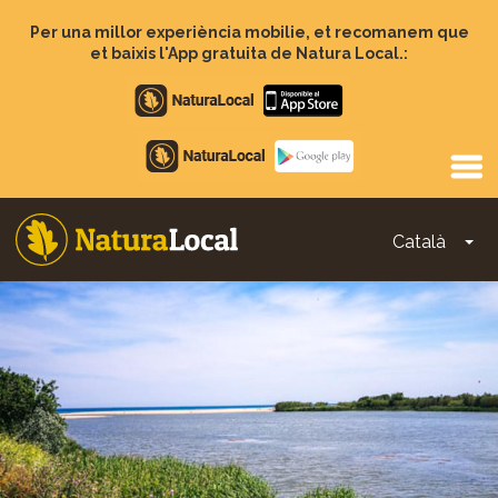
Vés
al
Per una millor experiència mobilie, et recomanem que
contingut
et baixis l'App gratuita de Natura Local.:
Apple
store
Google
Play
Català
To
Main
navigation