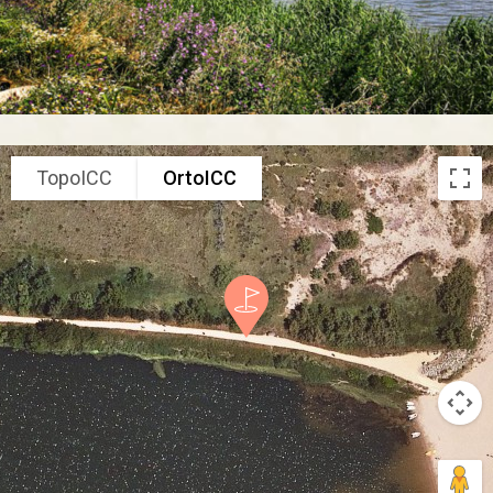
TopoICC
OrtoICC