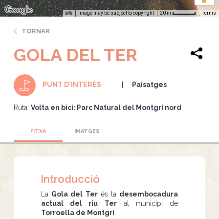
Image may be subject to copyright
Terms
20 m
TORNAR
GOLA DEL TER
Paisatges
PUNT D'INTERÈS
Ruta:
Volta en bici: Parc Natural del Montgrí nord
FITXA
IMATGES
Introducció
La
Gola del Ter
és la
desembocadura
actual del riu Ter
al municipi de
Torroella de Montgrí
.