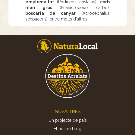
emplomallat
(Podiceps cristatus),
corb
marí gros
(Phalacrocorax carbo),
boscarla de canyar
(Acrocephalus
scirpaceus), entre molts d'altres.
Footer
NOSALTRES
Un projecte de país
El nostre blog