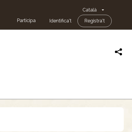
Català
Toggle Dropd
Participa
Identifica't
Registra't