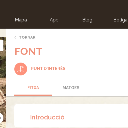
Mapa
App
Blog
Botiga
ion
TORNAR
FONT
PUNT D'INTERÈS
FITXA
IMATGES
Introducció