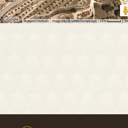
Keyboard shortcuts
Image may be subject to copyright
Te
20 m
Footer