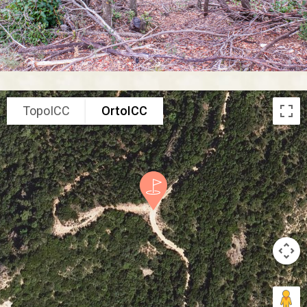
TopoICC
OrtoICC