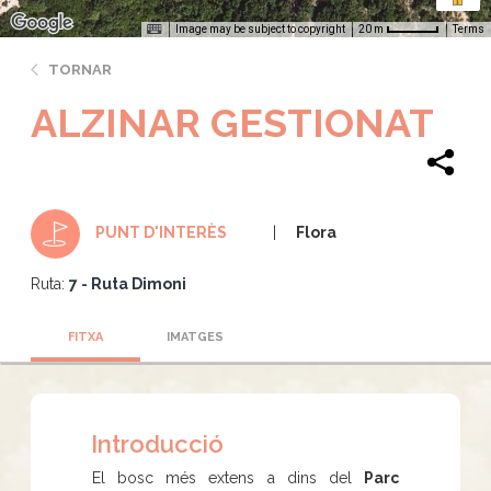
Image may be subject to copyright
Terms
20 m
TORNAR
ALZINAR GESTIONAT
Flora
PUNT D'INTERÈS
Ruta:
7 - Ruta Dimoni
FITXA
IMATGES
Introducció
El bosc més extens a dins del
Parc