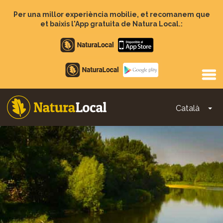
Vés
al
Per una millor experiència mobilie, et recomanem que
contingut
et baixis l'App gratuita de Natura Local.:
Apple
store
Google
Play
Català
To
Main
navigation