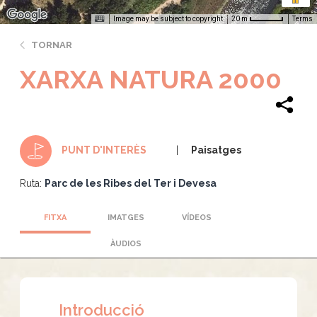
Image may be subject to copyright
Terms
20 m
TORNAR
XARXA NATURA 2000
Paisatges
PUNT D'INTERÈS
Ruta:
Parc de les Ribes del Ter i Devesa
FITXA
IMATGES
VÍDEOS
ÀUDIOS
Introducció