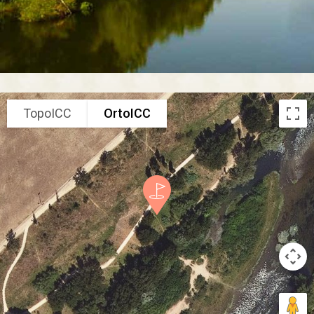
TopoICC
OrtoICC