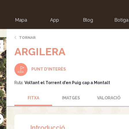
Mapa
App
Blog
Botiga
ion
TORNAR
ARGILERA
PUNT D'INTERÈS
Ruta:
Voltant el Torrent d’en Puig cap a Montalt
FITXA
IMATGES
VALORACIÓ
Introducció