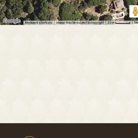
Keyboard shortcuts
Image may be subject to copyright
Te
20 m
Footer