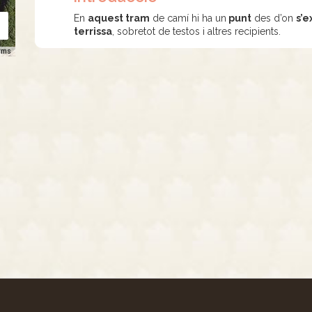
En
aquest tram
de camí hi ha un
punt
des d’on
s’e
terrissa
, sobretot de testos i altres recipients.
rms