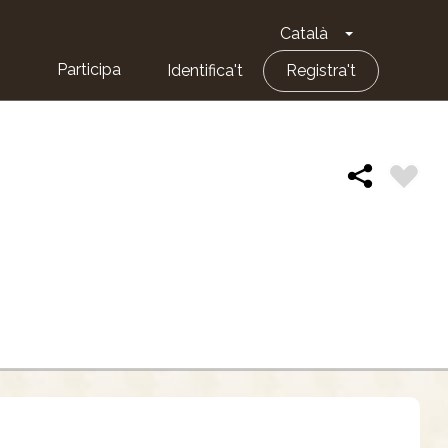
Català
Toggle Dropd
Participa
Identifica't
Registra't