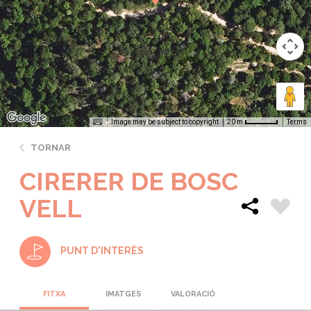
Image may be subject to copyright
Terms
20 m
TORNAR
CIRERER DE BOSC
VELL
PUNT D'INTERÈS
FITXA
IMATGES
VALORACIÓ