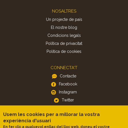
Footer
NOSALTRES
Un projecte de país
El nostre blog
Condicions legals
Política de privacitat
Politica de cookies
CONNECTA'T
Contacte
Facebook
Instagram
Twitter
Usem les cookies per a millorar la vostra
APP
experiència d'usuari
iOS
En fer clic a qualsevol enllaç del lloc web, doneu el vostre