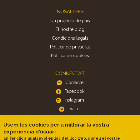
Footer
NOSALTRES
Un projecte de país
El nostre blog
Condicions legals
Política de privacitat
Politica de cookies
CONNECTA'T
Contacte
Facebook
Instagram
Twitter
Usem les cookies per a millorar la vostra
APP
experiència d'usuari
iOS
En fer clic a qualsevol enllaç del lloc web, doneu el vostre