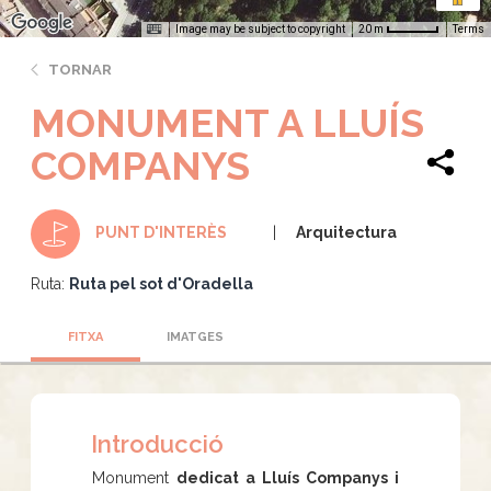
Image may be subject to copyright
Terms
20 m
TORNAR
MONUMENT A LLUÍS
COMPANYS
Arquitectura
PUNT D'INTERÈS
Ruta:
Ruta pel sot d'Oradella
FITXA
IMATGES
Introducció
Monument
dedicat a Lluís Companys i