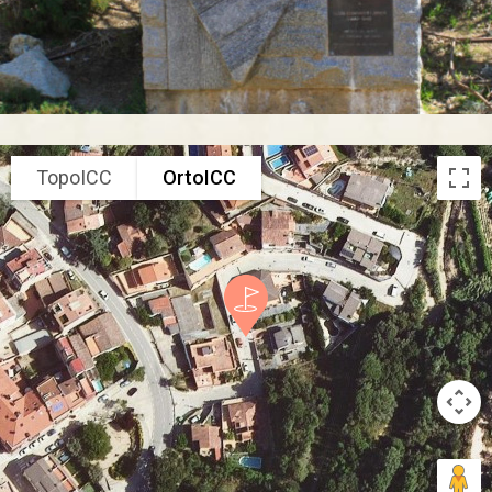
TopoICC
OrtoICC