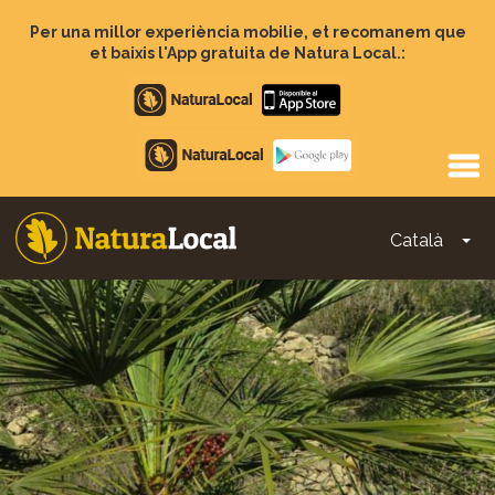
Vés
al
Per una millor experiència mobilie, et recomanem que
contingut
et baixis l'App gratuita de Natura Local.:
Apple
store
Google
Play
Català
To
Main
navigation