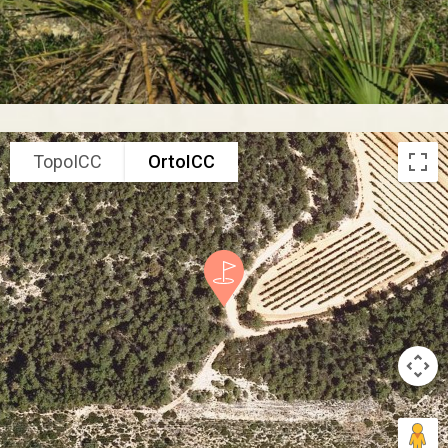
TopoICC
OrtoICC