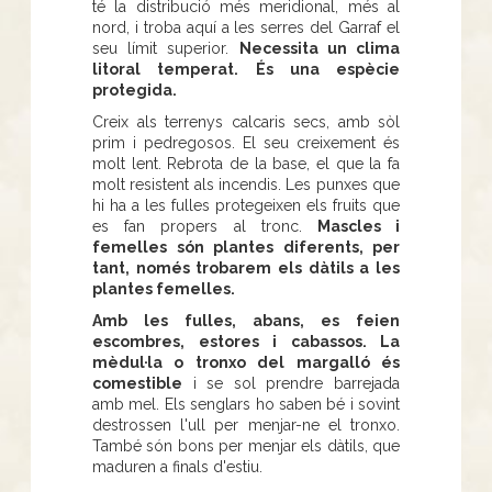
té la distribució més meridional, més al
nord, i troba aquí a les serres del Garraf el
seu límit superior.
Necessita un clima
litoral temperat. És una espècie
protegida.
Creix als terrenys calcaris secs, amb sòl
prim i pedregosos. El seu creixement és
molt lent. Rebrota de la base, el que la fa
molt resistent als incendis. Les punxes que
hi ha a les fulles protegeixen els fruits que
es fan propers al tronc.
Mascles i
femelles són plantes diferents, per
tant, només trobarem els dàtils a les
plantes femelles.
Amb les fulles, abans, es feien
escombres, estores i cabassos. La
mèdul·la o tronxo del margalló és
comestible
i se sol prendre barrejada
amb mel. Els senglars ho saben bé i sovint
destrossen l'ull per menjar-ne el tronxo.
També són bons per menjar els dàtils, que
maduren a finals d'estiu.