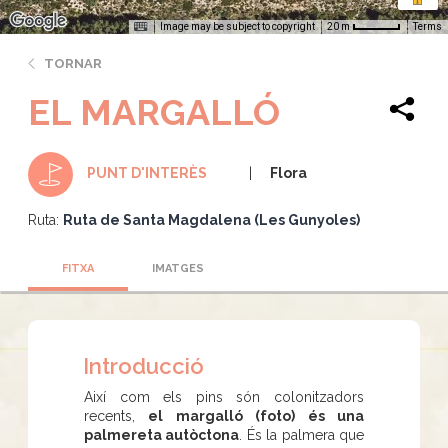
Image may be subject to copyright
Terms
20 m
TORNAR
EL MARGALLÓ
Flora
PUNT D'INTERÈS
Ruta:
Ruta de Santa Magdalena (Les Gunyoles)
FITXA
IMATGES
Introducció
Així com els pins són colonitzadors
recents,
el margalló (foto) és una
palmereta autòctona
. És la palmera que