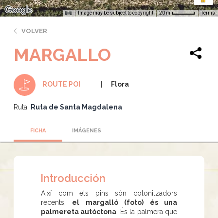
Image may be subject to copyright
Terms
20 m
VOLVER
MARGALLO
Flora
ROUTE POI
Ruta:
Ruta de Santa Magdalena
FICHA
IMÁGENES
Introducción
Així com els pins són colonitzadors
recents,
el margalló (foto) és una
palmereta autòctona
. És la palmera que