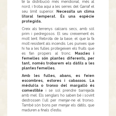
té la distribució més meridional, més al
nord, i troba aquí a les serres del Garraf el
seu límit superior.
Necessita un clima
litoral temperat. És una espècie
protegida.
Creix als terrenys calcaris secs, amb sòl
prim i pedregosos. El seu creixement és
molt lent. Rebrota de la base, el que la fa
molt resistent als incendis. Les punxes que
hi ha a les fulles protegeixen els fruits que
es fan propers al tronc.
Mascles i
femelles són plantes diferents, per
tant, només trobarem els dàtils a les
plantes femelles.
Amb les fulles, abans, es feien
escombres, estores i cabassos. La
mèdul·la o tronxo del margalló és
comestible
i se sol prendre barrejada
amb mel. Els senglars ho saben bé i sovint
destrossen l'ull per menjar-ne el tronxo.
També són bons per menjar els dàtils, que
maduren a finals d'estiu.