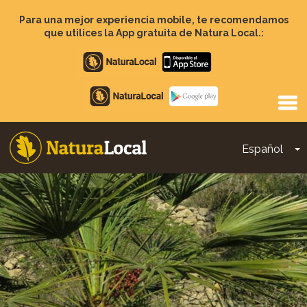
Pasar
al
Para una mejor experiencia mobile, te recomendamos
contenido
que utilices la App gratuita de Natura Local.:
principal
Apple
store
Google
Play
Español
T
Main
navigation