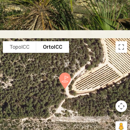
TopoICC
OrtoICC