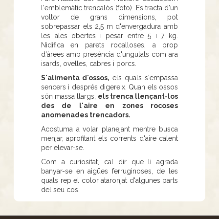
l'emblemàtic trencalòs (foto). Es tracta d'un
voltor de grans dimensions, pot
sobrepassar els 2,5 m d'envergadura amb
les ales obertes i pesar entre 5 i 7 kg.
Nidifica en parets rocalloses, a prop
d'àrees amb presència d'ungulats com ara
isards, ovelles, cabres i porcs.
S'alimenta d'ossos,
els quals s'empassa
sencers i després digereix. Quan els ossos
són massa llargs,
els trenca llençant-los
des de l'aire en zones rocoses
anomenades trencadors.
Acostuma a volar planejant mentre busca
menjar, aprofitant els corrents d'aire calent
per elevar-se.
Com a curiositat, cal dir que li agrada
banyar-se en aigües ferruginoses, de les
quals rep el color ataronjat d'algunes parts
del seu cos.