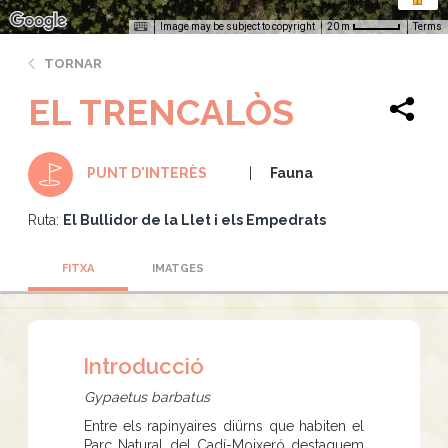
Image may be subject to copyright
Terms
20 m
TORNAR
EL TRENCALÒS
Fauna
PUNT D'INTERÈS
Ruta:
El Bullidor de la Llet i els Empedrats
FITXA
IMATGES
Introducció
Gypaetus barbatus
Entre els rapinyaires diürns que habiten el
Parc Natural del Cadí-Moixeró destaquem