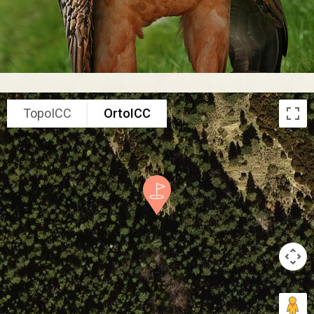
TopoICC
OrtoICC