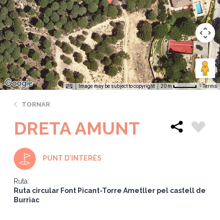
Image may be subject to copyright
Terms
20 m
TORNAR
DRETA AMUNT
PUNT D'INTERÈS
Ruta:
Ruta circular Font Picant-Torre Ametller pel castell de
Burriac