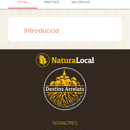
FITXA
IMATGES
VALORACIÓ
Introducció
Footer
NOSALTRES