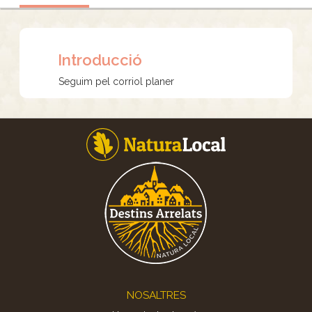
Introducció
Seguim pel corriol planer
Footer
NOSALTRES