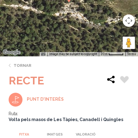
Image may be subject to copyright
Terms
20 m
TORNAR
RECTE
PUNT D'INTERÈS
Ruta:
Volta pels masos de Les Tàpies, Canadell i Quingles
FITXA
IMATGES
VALORACIÓ