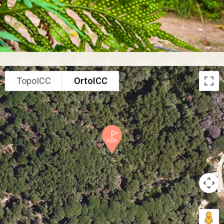
TopoICC
OrtoICC