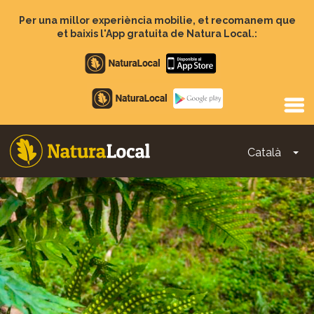
Vés
al
Per una millor experiència mobilie, et recomanem que
contingut
et baixis l'App gratuita de Natura Local.:
Apple
store
Google
Play
Català
To
Main
navigation