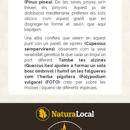
(Pinus pinea).
De les seves pinyes se'n
treuen els pinyons. Aquest pi de
distribució mediterrània prefereix els sòls
silícics, com aquest granit que en
disgregar-se forma el sauló que aquí
trepitjem.
Una altra conífera que veiem en aquest
punt són un parell de xiprers
(Cupessus
sempervirens)
, observem com la seva
variabilitat genètica fa que cada un tingui un
port diferent.
També les alzines
(Quercus ilex) ajuden a formar un sota
bosc ombrívol i humit on les falgueres
com l'herba pigotera (Polypodium
vulgare) (FOTO)
creix per sobre les
molses i líquens de diferents espècies.