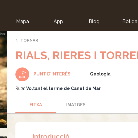
Mapa
App
Blog
Botiga
ion
TORNAR
RIALS, RIERES I TORR
Geologia
PUNT D'INTERÈS
Ruta:
Voltant el terme de Canet de Mar
FITXA
IMATGES
Introducció