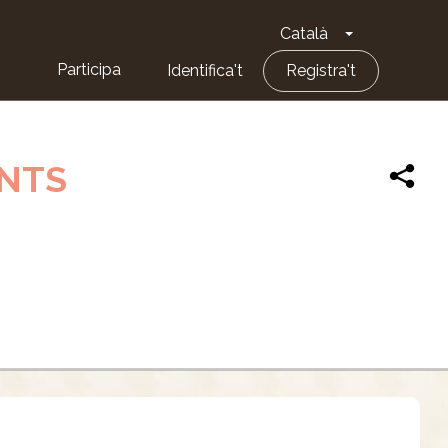
Català
Toggle Dropd
Participa
Identifica't
Registra't
ENTS