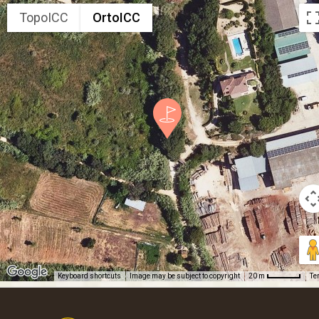
TopoICC
OrtoICC
Keyboard shortcuts
Image may be subject to copyright
Te
20 m
Footer