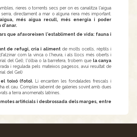
mbles, rieres o torrents secs per on es canalitza l'aigua
la serra, directament a mar o alguna riera més important.
aigua, més aigua recull, més energia i poder
 d'anar.
ars que afavoreixen l'establiment de vida: fauna i
nt de refugi, cria i aliment
de molts ocells, rèptils i
'alzinar com la vinca o l'heura, i als llocs més oberts i
 rial del Gel), l'òlbia o la barretera, trobem que
la canya
ada i regulada pels mateixos pagesos, avui resultat de
ial del Gel)
 toixó (foto).
Li encanten les fondalades frescals i
ha el cau. Complex laberint de galeries sovint amb dues
rats a terra anomenats latrines.
tes artificials i desbrossada dels marges, entre