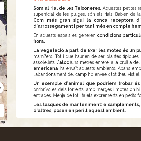
Som al rial de les Teixoneres.
Aquestes petites ra
superficial de les pluges, són els rials. Baixen de 
Com més gran sigui la conca receptora d'
d'arrossegament i per tant més en compte hem
En aquests espais es generen
condicions particul
flora.
La vegetació a part de fixar les motes és un pu
mamífers. Tot i que haurien de ser plantes típiques d
assolellats
l'aloc
(uns metres enrere, a la cruïlla del
americana
ha envaït aquests ambients. Abans empr
l'abandonament del camp ho envaeix tot (heu vist el r
Un exemple d'animal que podríem trobar és el
ombrívoles dels torrents, amb marges i motes on hi 
entrades. Menja de tot i fa els excrements en petits fo
Les tasques de manteniment: eixamplaments, mo
d'altres, posen en perill aquest ambient.
rms