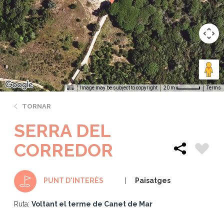
Image may be subject to copyright
Terms
20 m
TORNAR
SERRA DEL
CORREDOR
Paisatges
PUNT D'INTERÈS
Ruta:
Voltant el terme de Canet de Mar