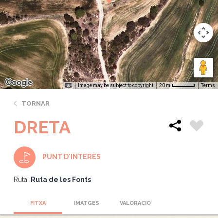
Image may be subject to copyright
Terms
20 m
TORNAR
DRETA
PUNT D'INTERÈS
Ruta:
Ruta de les Fonts
FITXA
IMATGES
VALORACIÓ