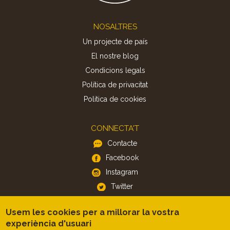
Footer
NOSALTRES
Un projecte de país
El nostre blog
Condicions legals
Política de privacitat
Politica de cookies
CONNECTA'T
Contacte
Facebook
Instagram
Twitter
Usem les cookies per a millorar la vostra
APP
experiència d'usuari