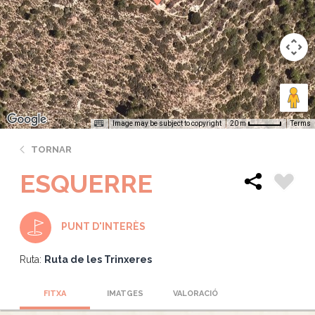
Image may be subject to copyright
Terms
20 m
TORNAR
ESQUERRE
PUNT D'INTERÈS
Ruta:
Ruta de les Trinxeres
FITXA
IMATGES
VALORACIÓ