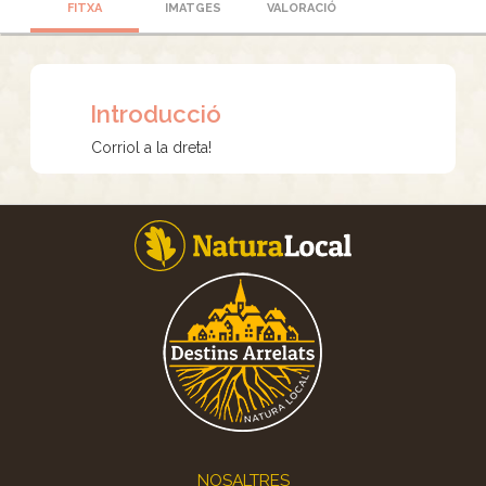
FITXA
IMATGES
VALORACIÓ
Introducció
Corriol a la dreta!
Footer
NOSALTRES