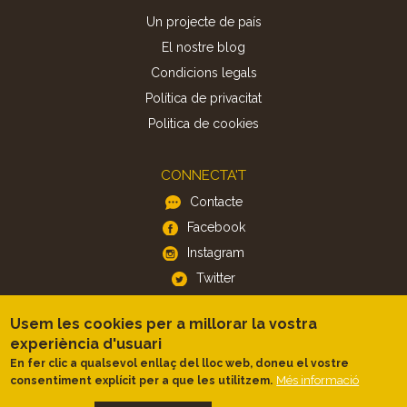
Un projecte de país
El nostre blog
Condicions legals
Política de privacitat
Politica de cookies
CONNECTA'T
Contacte
Facebook
Instagram
Twitter
Usem les cookies per a millorar la vostra
APP
experiència d'usuari
iOS
En fer clic a qualsevol enllaç del lloc web, doneu el vostre
Més informació
consentiment explícit per a que les utilitzem.
Android