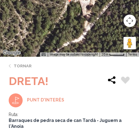
Image may be subject to copyright
Terms
20 m
TORNAR
DRETA!
PUNT D'INTERÈS
Ruta:
Barraques de pedra seca de can Tardà - Juguem a
l'Anoia