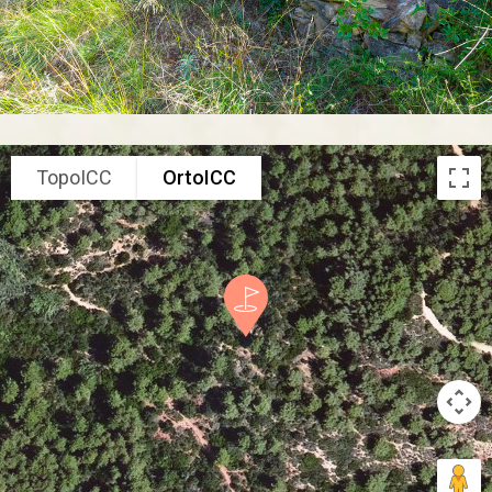
TopoICC
OrtoICC