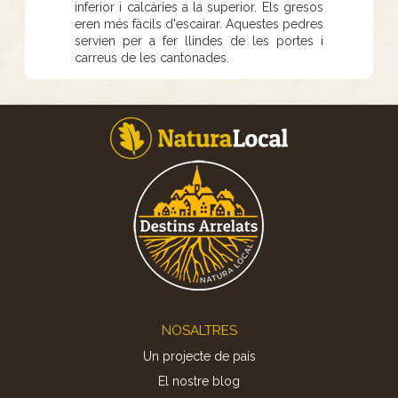
inferior i calcàries a la superior. Els gresos
eren més fàcils d'escairar. Aquestes pedres
servien per a fer llindes de les portes i
carreus de les cantonades.
Footer
NOSALTRES
Un projecte de país
El nostre blog