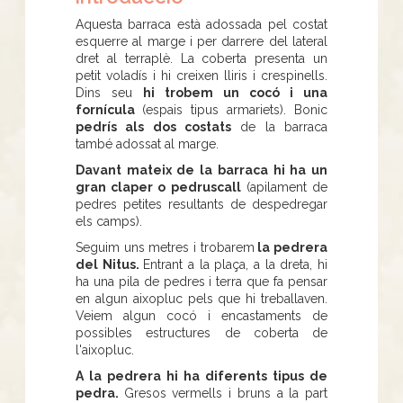
Aquesta barraca està adossada pel costat
esquerre al marge i per darrere del lateral
dret al terraplè. La coberta presenta un
petit voladís i hi creixen lliris i crespinells.
Dins seu
hi trobem un cocó i una
fornícula
(espais tipus armariets). Bonic
pedrís als dos costats
de la barraca
també adossat al marge.
Davant mateix de la barraca hi ha un
gran claper o pedruscall
(apilament de
pedres petites resultants de despedregar
els camps).
Seguim uns metres i trobarem
la pedrera
del Nitus.
Entrant a la plaça, a la dreta, hi
ha una pila de pedres i terra que fa pensar
en algun aixopluc pels que hi treballaven.
Veiem algun cocó i encastaments de
possibles estructures de coberta de
l'aixopluc.
A la pedrera hi ha diferents tipus de
pedra.
Gresos vermells i bruns a la part